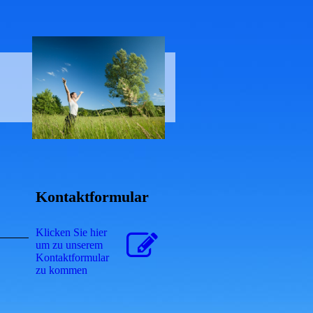
Kontaktformular
Klicken Sie hier
um zu unserem
Kon­takt­for­mu­lar
zu kommen