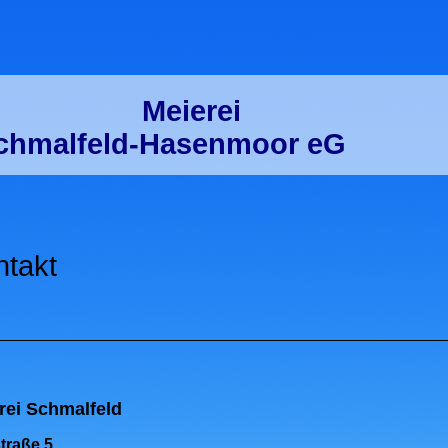
Meierei
chmalfeld-Hasenmoor eG
ntakt
rei Schmalfeld
traße 5